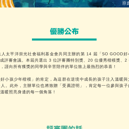
法人太平洋崇光社會福利基金會共同主辦的第 14 屆「SO GOOD
日圓滿完成評審會議。本屆共選出 3 位評審團特別獎、20 位優秀楷模獎、
位，謹向所有獲獎的同學與辛苦陪伴的單位致上最熱烈的恭喜！
OD好小孩少年楷模」的肯定，為這群在逆境中成長的孩子注入溫暖
多人。此外，主辦單位也將致贈「受薦證明」，肯定每一位參與孩子
與溫暖照亮身邊的每一個角落！