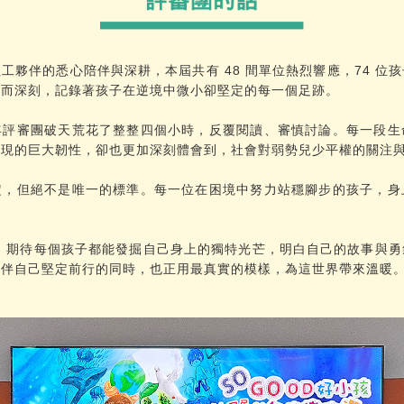
工夥伴的悉心陪伴與深耕，本屆共有 48 間單位熱烈響應，74 位
實而深刻，記錄著孩子在逆境中微小卻堅定的每一個足跡。
年評審團破天荒花了整整四個小時，反覆閱讀、審慎討論。每一段生
展現的巨大韌性，卻也更加深刻體會到，社會對弱勢兒少平權的關注
定，但絕不是唯一的標準。每一位在困境中努力站穩腳步的孩子，身
 期待每個孩子都能發掘自己身上的獨特光芒，明白自己的故事與勇
陪伴自己堅定前行的同時，也正用最真實的模樣，為這世界帶來溫暖