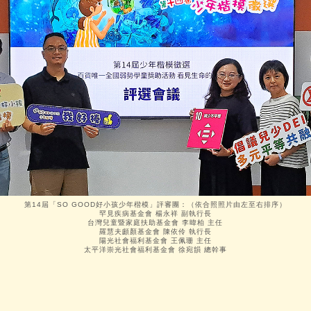
第14屆「SO GOOD好小孩少年楷模」評審團：（依合照照片由左至右排序）
罕見疾病基金會 楊永祥 副執行長
台灣兒童暨家庭扶助基金會 李暐柏 主任
羅慧夫顱顏基金會 陳依伶 執行長
陽光社會福利基金會 王佩珊 主任
太平洋崇光社會福利基金會 徐宛韻 總幹事