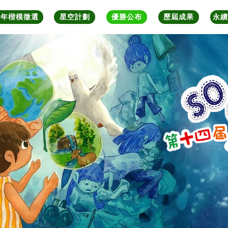
少年楷模徵選
星空計劃
優勝公布
歷屆成果
永