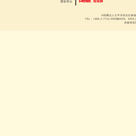
贊助單位
©財團法人太平洋崇光社會福利
TEL：+886-2-7713-5555轉8256、8254 |
為確保您