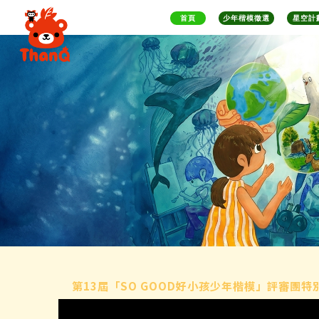
首頁
少年楷模徵選
星空計
第13屆「SO GOOD好小孩少年楷模」評審團特