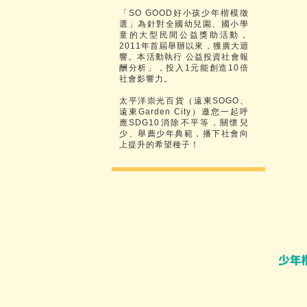
「SO GOOD好小孩少年楷模徵
選」為針對全國幼兒園、國小學
童的大型民間公益獎助活動，
2011年首屆舉辦以來，獲廣大迴
響。本活動執行 公益投資社會報
酬分析」，投入1元能創造10倍
社會影響力。
太平洋崇光百貨（遠東SOGO、
遠東Garden City）邀您一起呼
應SDG10消除不平等，關懷兒
少、舉薦少年典範，播下社會向
上提升的希望種子！