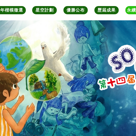
少年楷模徵選
星空計劃
優勝公布
歷屆成果
永