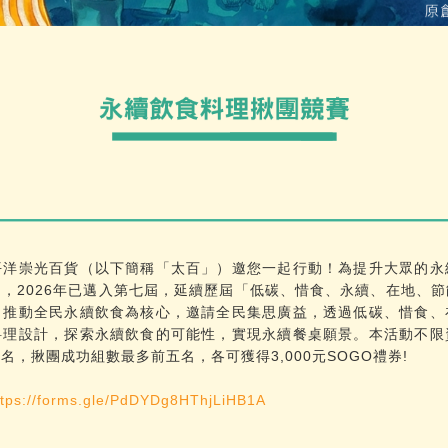
平洋崇光百貨（以下簡稱「太百」）邀您一起行動！為提升大眾的永
，2026年已邁入第七屆，延續歷屆「低碳、惜食、永續、在地、
，推動全民永續飲食為核心，邀請全民集思廣益，透過低碳、惜食、
料理設計，探索永續飲食的可能性，實現永續餐桌願景。本活動不限
，揪團成功組數最多前五名，各可獲得3,000元SOGO禮券!
ttps://forms.gle/PdDYDg8HThjLiHB1A