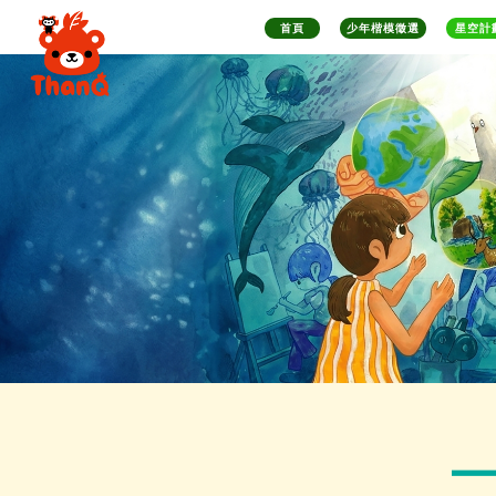
首頁
少年楷模徵選
星空計