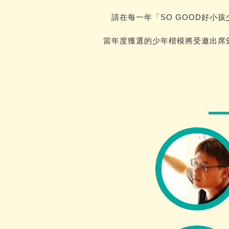
請在每一年「SO GOOD好小
當年度獲選的少年楷模將受邀出席
嘉義阿里
2
山
致贈給鄒族羅穎的大禮是一
全的畫具，讓孩子驚嘆連連