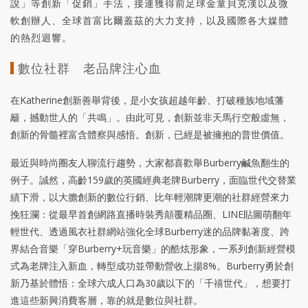
說」等創新「促銷」手法，接連獲得前足球金童貝克漢以及微
軟創辦人、全球首富比爾蓋茲的大力支持，以及國際各大媒體
的熱烈迴響。
數位社群 老品牌注心血
在Katherine創新善舉背後，是小女孩超越年齡、打破種族地域藩
籬，撼動世人的「共鳴」。由此可見，創新並非天馬行空般虛無，
創新的骨髓裡富含體察與感悟。創新，已經是被擁抱的普世價值。
最近與時尚圈友人聊流行趨勢，大家都喜歡舉Burberry鹹魚翻生的
例子。誠然，高齡159歲的英國經典老牌Burberry，面臨世代交替業
績下滑，以大膽創新的數位行銷、比年輕潮牌更潮的社群經營來力
挽狂瀾：從最早首創網路直播時裝秀顛覆精品圈、LINE貼圖萌翻年
輕世代、透過風衣社群網站強化全球Burberry迷的品牌黏著度、跨
界結合音樂「穿Burberry+玩音樂」的酷炫形象，一系列創新經營模
式為老牌注入新血，轉型成功並帶動營收上揚8%。Burberry勇於創
新乃基於體悟：全球六成人口為30歲以下的「千禧世代」，想要打
進這些新興消費客層，靠的就是數位與社群。