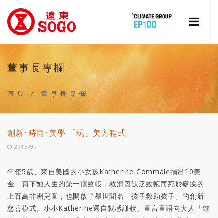
董事長專欄
首頁
/
董事長專欄
創新･時尚･美學 「玩」美方程式
2015/07
年僅5歲、來自美國的小女孩Katherine Commale捐出10美
金，買下她人生的第一頂蚊帳，救濟因缺乏蚊帳而死於瘧疾的
上百萬非洲兒童，也開啟了舉世聞名「孩子救助孩子」的創新
慈善模式。小小Katherine還自製感謝狀、童言童語向大人「遊