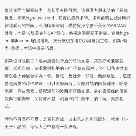
從這個面向探索時尚，創新早有跡可循。這幾季方興未艾的「高低
反差」潮流high-low trend，其實已盛行多時。多年前我在國外時尚
雜誌看到的封面，令我印象深刻：模特兒身穿數千美金的ARMANI
外套，內搭10塊美金的GAP背心，略帶詼諧卻毫不衝突。這種high-
end與low-end的混搭風，充分展現穿搭功力與自我主張。創新･時
尚･美學，生活中盡是巧思。
創新也可以復古？這兩股看似矛盾的時尚元素，其實亦可兼容並
蓄。崇尚自由，追求愛與和平的70年代嬉皮風潮，今年以復古之姿
睥睨各大伸展台即為一例。反戰、反社會、頹廢、離經叛道…，這些
曾是嬉皮的時代標籤，但以美學而言，大膽鮮豔的圖騰鋪陳，呼應
流蘇、麂皮元素，搭配濃郁的波西米亞藝文風、身心靈環保的價值
觀與行銷顯學，又何嘗不是「創新･時尚･美學」的「玩」美方程
式。
時尚不再高不可攀，是百花齊放、自由意志的無限延伸。就像《小
王子》說的，每個人心中都有一朵玫瑰。