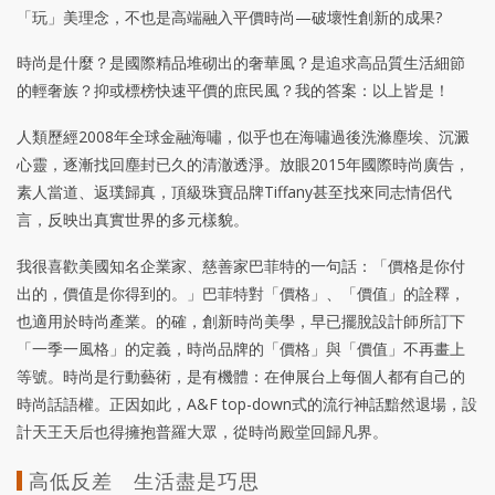
「玩」美理念，不也是高端融入平價時尚—破壞性創新的成果?
時尚是什麼？是國際精品堆砌出的奢華風？是追求高品質生活細節
的輕奢族？抑或標榜快速平價的庶民風？我的答案：以上皆是！
人類歷經2008年全球金融海嘯，似乎也在海嘯過後洗滌塵埃、沉澱
心靈，逐漸找回塵封已久的清澈透淨。放眼2015年國際時尚廣告，
素人當道、返璞歸真，頂級珠寶品牌Tiffany甚至找來同志情侶代
言，反映出真實世界的多元樣貌。
我很喜歡美國知名企業家、慈善家巴菲特的一句話：「價格是你付
出的，價值是你得到的。」巴菲特對「價格」、「價值」的詮釋，
也適用於時尚產業。的確，創新時尚美學，早已擺脫設計師所訂下
「一季一風格」的定義，時尚品牌的「價格」與「價值」不再畫上
等號。時尚是行動藝術，是有機體：在伸展台上每個人都有自己的
時尚話語權。正因如此，A&F top-down式的流行神話黯然退場，設
計天王天后也得擁抱普羅大眾，從時尚殿堂回歸凡界。
高低反差 生活盡是巧思