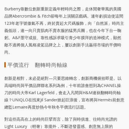
Burberry靠數位創新重新定義年輕時尚之際，走休閒奢華風的美國
品牌Abercrombie & Fitch卻每年上演關店戲碼。連年虧損迫使這間
123年老字號傲氣不再，終於賣起大尺碼服飾，向「自然派」時尚主
義低頭，連一向只賣肌肉不賣衣服的猛男兵團，也在今年下台一鞠
躬。A&F墨守成規、靠性感訴求吸引青少年膜拜的造神模式，顯然
敵不過將個人風格凌駕品牌之上，屢以創新手法贏得市場的平價時
尚。
平價流行 翻轉時尚軸線
創新是相對，未必是絕對—只要思維轉念，創新商機俯拾即是。以
高端時尚與平價品牌聯名系列為例，十年前誰會想到為CHANEL操
刀的時尚大帝Karl Lagerfeld，會走入凡間與H&M連袂翻轉時尚軸
線？UNIQLO在找來Jil Sander掀起巨浪後，宣布將與Hermès前創意
總監Lemaire再度炒熱今年秋冬平價流行話題。
對這些高高在上的時尚巨擘而言，除了與時俱進、往時尚光譜的
Light Luxury （輕奢）靠攏外，不斷迸發靈感、創意無上限的