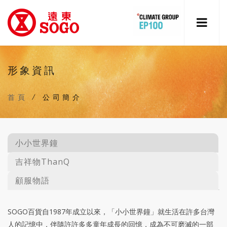
形象資訊
首頁
/
公司簡介
小小世界鐘
吉祥物ThanQ
顧服物語
SOGO百貨自1987年成立以來，「小小世界鐘」就生活在許多台灣
人的記憶中，伴隨許許多多童年成長的回憶，成為不可磨滅的一部