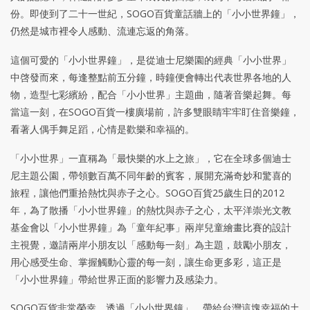
份。即使到了二十一世紀，SOGO百貨童話牆上的「小小世界鐘」，
仍然是城市裡令人感動、流連忘返的角落。
這個可愛的「小小世界鐘」，是從迪士尼樂園的經典「小小世界」
中啓發而來，每逢整點前五分鐘，時鐘便會轉出代表世界各地的人
物，造型七彩繽紛，配合「小小世界」主題曲，隨著音樂起舞。每
當這一刻，在SOGO百貨一樓廣場前，許多雙眼睛牢牢盯住音樂鐘，
看著人偶手舞足蹈，心情是歡樂和幸福的。
「小小世界」一直稱為「最快樂的水上之旅」，它在全球多個迪士
尼主題公園，帶領數百萬不同年齡的賓客，展開充滿奇妙和驚喜的
旅程，讓他們重拾熱忱與赤子之心。SOGO百貨25歲生日的2012
年，為了散播「小小世界鐘」的熱忱與赤子之心，太平洋崇光文教
基金會以「小小世界鐘」為「童年紀事」兩岸兒童繪畫比賽的設計
主視覺，邀請兩岸小朋友以「感動每一刻」為主題，鼓勵小朋友，
用心感受生命、掌握觸動心靈的每一刻，讓生命更多彩，這正是
「小小世界鐘」帶給世界正面的影響力及感染力。
SOGO百貨非常榮幸，透過「小小世界鐘」，帶給台灣這塊幸福的土