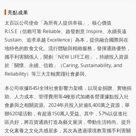
亮點成果
太百以公司使命「為所有人提供幸福」、核心價值
R.I.S.E（信賴可靠 Reliable、啟發創意 Inspire、永續長遠
Sustain、追求卓越 Excellence）為本，提供融合國際與在
地特色的飲食文化、流行體驗與精緻服務，發揮通路優勢，
攜手利害關係人，開創「NEW LIFE工程」，持續投入資源
於「關懷、永續、信賴」（Caring, Sustainability, and
Reliability）等三大主軸實踐社會參與。
本公司依據B4SI全球社會影響力架構，以現金捐贈、實物捐
助、人力成本、管理費用等4種形式加總各營運據點投入社
會參與之相關資源。2024年共投入於逾8,400萬之資源，舉
辦620場活動，有超過150萬人受益。其中，57%以促進社
區共好，將百貨通路打造為藝文展演，帶動生活時尚、提升
文化素養之文化共感居多，其次為透過環境教育攜手利害關