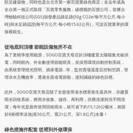
防災建築物，同時也是台北市第一家百貨業綠色商店；在去年成為
全台第一個正式取得「百貨零售服務」碳標籤的百貨公司，並獲台
灣檢驗科技公司(SGS)頒發產品跡足跡(50g CO2e/每平方公尺-每小
時)與水足跡認證(每平方公尺-每小時15.62公升)，可說百貨業界的環
保模範生。
從地底到頂樓 節能設備無所不在
為了更精準使用能源，SOGO百貨天母店於頂樓建置太陽能集光板供
電，同時館內、外全數使用節能燈具，並採用環境自動控制系統，
由系統管理燈光照明、插座電源…等，監控賣場溫度且控制空調，管
理冰水主機效率，透過全面省電節能，達到減碳的綠色目標。
此外，SOGO百貨天母店除了全面使用省水標章衛生器具外，亦建置
雨水回收系統，將雨水收集、儲存、再利用，供應澆灌與洗手間清
潔；每年光是廁所使用回收雨水，就可省下約15,120公噸水，相當
於8座標準泳池(長50公尺、寬21公尺、深1.8公尺)水量！
綠色措施作配套 從裡到外做環保