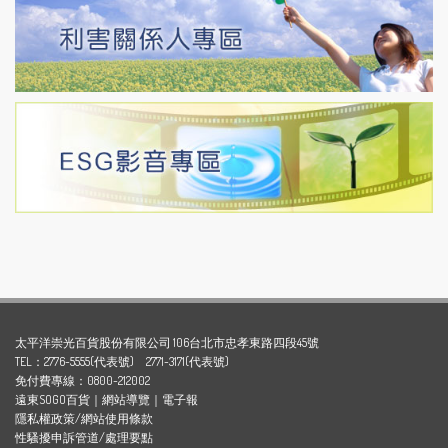
太平洋崇光百貨股份有限公司 106台北市忠孝東路四段45號
TEL：2776-5555(代表號) 2771-3171(代表號)
免付費專線：0800-212002
遠東SOGO百貨
｜
網站導覽
｜
電子報
隱私權政策/網站使用條款
性騷擾申訴管道/處理要點