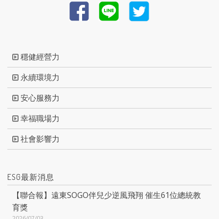
穩健經營力
永續環境力
安心服務力
幸福職場力
社會影響力
ESG最新消息
【聯合報】遠東SOGO伴兒少逆風飛翔 催生61位總統教
育獎
2026/07/03