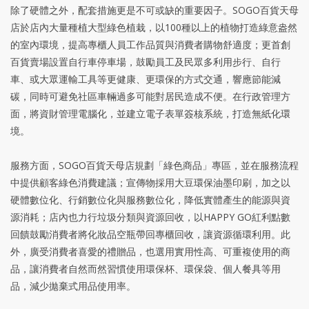
除了硬體之外，配套措施更是不可或缺的重要因子。SOGO百貨天母
店於店內大量種植大型綠色植栽，以100種以上的植物打造綠意盎然
的室內環境，提高專櫃人員工作品質與消費者購物舒適度；更首創
百貨賣場設置自行車停車場，鼓勵員工及民眾多利用步行、自行
車、或大眾運輸工具等更健康、更環保的方式交通，響應節能減
碳，同時可避免社區車輛過多可能對居民造成不便。在行政管理方
面，將資財管理電腦化，並建立電子表單簽核系統，打造無紙化環
境。
服務方面，SOGO百貨天母店規劃「綠色商品」專區，並在服務流程
中提供顧客綠色消費建議；宣傳物採用大豆環保油墨印刷，加之以
硬體數位化、行銷數位化與服務數位化，降低實體產生的能源與資
源消耗；店內也力行垃圾分類與資源回收，以HAPPY GO紅利點數
回饋鼓勵消費者將化妝品空瓶帶回專櫃回收，讓資源循環利用。此
外，廣受消費者喜愛的禮贈品，也選用實用性高、可重複使用的商
品，讓消費者自然而然習慣使用環保杯、環保袋、個人餐具等用
品，減少拋棄式用品使用率。