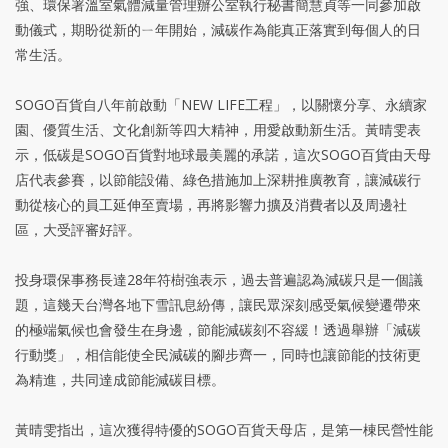
強、環保署溫室氣體減量管理辦公室執行秘書簡慧貞等一同參加啟
動儀式，期盼從新的ㄧ年開始，減碳作為能真正落實到每個人的日
常生活。
SOGO百貨自八年前啟動「NEW LIFE工程」，以關懷分享、永續家
園、優質生活、文化創新等四大精神，用愛啟動新生活。黃晴雯表
示，低碳是SOGO百貨對地球最美麗的承諾，這次SOGO百貨由天母
店代表參賽，以節能設備、綠色措施加上深耕推廣教育，讓減碳行
動從核心的員工延伸至賣場，再將影響力擴及消費者以及周邊社
區，大受評審好評。
投身環保事務長達28年符樹強表示，過去普遍認為減碳只是一個議
題，這幾天台灣各地下雪訊息紛傳，讓民眾深刻感受氣候變遷帶來
的極端氣候也會發生在身邊，節能減碳刻不容緩！透過舉辦「減碳
行動獎」，相信能使全民減碳的腳步齊一，同時也讓節能的技術更
為精進，共同達成節能減碳目標。
黃晴雯指出，這次獲得特優的SOGO百貨天母店，是第一棟民營性能