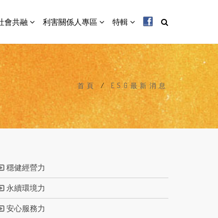
社會共融
利害關係人專區
特輯
首頁
/
ESG最新消息
穩健經營力
永續環境力
安心服務力