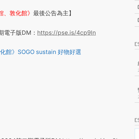
館、敦化館》
最後公告為主】
第二期電子版DM：
https://pse.is/4cp9ln
E
E