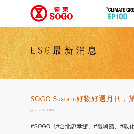
ESG最新消息
SOGO Sustain好物好選月
2022/04/01
#SOGO《#台北忠孝館、#復興館、#敦化館》