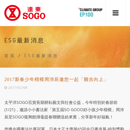
ESG最新消息
首頁
/
ESG最新消息
2017新春少年楷模周沛辰邀您一起「雞吉向上」
2017/02/08
太平洋SOGO百貨長期耕耘藝文與社會公益，今年特別於春節前
(1/21)，邀請小小書法家「第五屆SO GOOD好小孩少年楷模」周沛
辰至SOGO復興館揮毫提春聯贈送給來賓，分享新年好福氣！
曾獲全國書法比賽冠軍、日本大正大學第65回全日書道展-特別獎勵