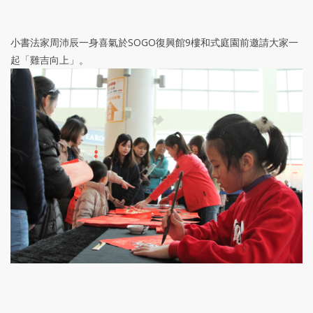
小書法家周沛辰一身喜氣於SOGO復興館9樓和式庭園前邀請大家一
起「雞吉向上」。