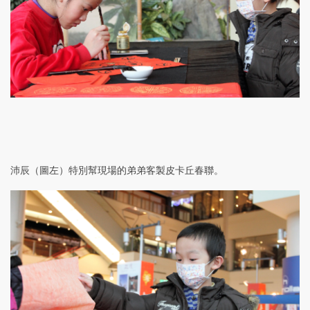
沛辰（圖左）特別幫現場的弟弟客製皮卡丘春聯。