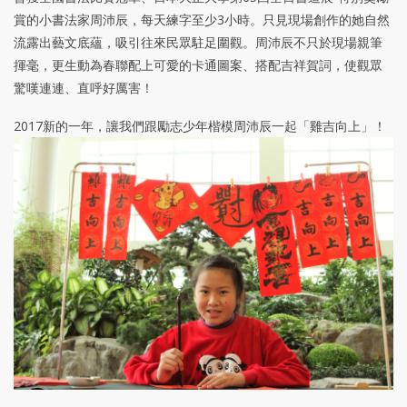
賞的小書法家周沛辰，每天練字至少3小時。只見現場創作的她自然
流露出藝文底蘊，吸引往來民眾駐足圍觀。周沛辰不只於現場親筆
揮毫，更生動為春聯配上可愛的卡通圖案、搭配吉祥賀詞，使觀眾
驚嘆連連、直呼好厲害！
2017新的一年，讓我們跟勵志少年楷模周沛辰一起「雞吉向上」！