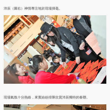
沛辰（圖右）神情專注地於現場揮毫。
現場氣氛十分熱絡，來賓紛紛排隊欣賞沛辰獨特的春聯。